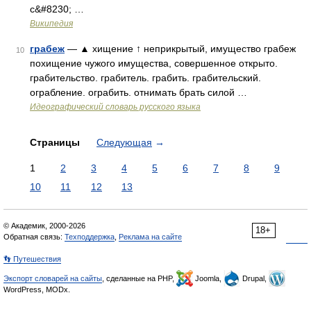
с&#8230; …
Википедия
грабеж
— ▲ хищение ↑ неприкрытый, имущество грабеж
10
похищение чужого имущества, совершенное открыто.
грабительство. грабитель. грабить. грабительский.
ограбление. ограбить. отнимать брать силой …
Идеографический словарь русского языка
Страницы
Следующая
→
1
2
3
4
5
6
7
8
9
10
11
12
13
© Академик, 2000-2026
18+
Обратная связь:
Техподдержка
,
Реклама на сайте
👣 Путешествия
Экспорт словарей на сайты
, сделанные на PHP,
Joomla,
Drupal,
WordPress, MODx.