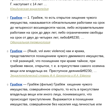
Г. наступает с 14 лет …
Юридическая энциклопедия
Грабеж
— 1. Грабеж, то есть открытое хищение чужого
7
имущества, наказывается обязательными работами на срок
до четырехсот восьмидесяти часов, либо исправительными
работами на срок до двух лет, либо ограничением свободы
на срок от двух до четырех лет, либо&#8230; …
Официальная терминология
Грабеж
— (Raub, vol avec violence) как и кража,
8
представляется похищением чужого движимого имущества,
с той разницей, что похищение при краже тайное, при
грабеже явное, открытое, т. е. в присутствии самого хозяина
вещи или владельца ее. Преступное деяние&#8230; …
Энциклопедический словарь Ф.А. Брокгауза и И.А. Ефрона
Грабеж
— Грабёж (фильм) Грабёж хищение чужого
9
имущества, совершённое открыто, то есть в присутствии
владельца вещи или иного лица, понимающего, что
происходит преступление. Выражается в похищении
имущества, совершённом без насилия над личностью или