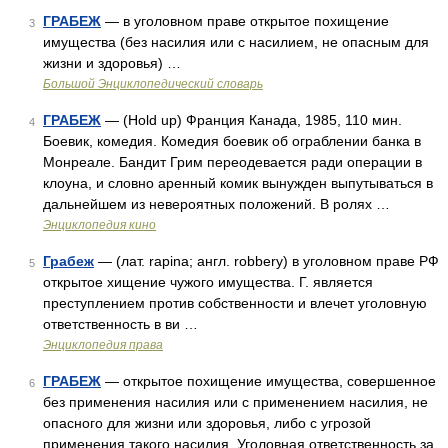
ГРАБЕЖ
— в уголовном праве открытое похищение
3
имущества (без насилия или с насилием, не опасным для
жизни и здоровья) …
Большой Энциклопедический словарь
ГРАБЕЖ
— (Hold up) Франция Канада, 1985, 110 мин.
4
Боевик, комедия. Комедия боевик об ограблении банка в
Монреале. Бандит Грим переодевается ради операции в
клоуна, и словно аренный комик вынужден выпутываться в
дальнейшем из невероятных положений. В ролях …
Энциклопедия кино
Грабеж
— (лат. rapina; англ. robbery) в уголовном праве РФ
5
открытое хищение чужого имущества. Г. является
преступлением против собственности и влечет уголовную
ответственность в ви …
Энциклопедия права
ГРАБЕЖ
— открытое похищение имущества, совершенное
6
без применения насилия или с применением насилия, не
опасного для жизни или здоровья, либо с угрозой
применения такого насилия. Уголовная ответственность за